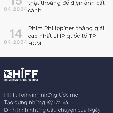
15
thật thoáng để điện ảnh cất
04.2024
cánh
Phim Philippines thắng giải
14
cao nhất LHP quốc tế TP
04.2024
HCM
HIFF: Tôn vinh những Ước mơ,
Tạo dựng những Ký ức, và
Định hình những Câu chuyện của Ngày