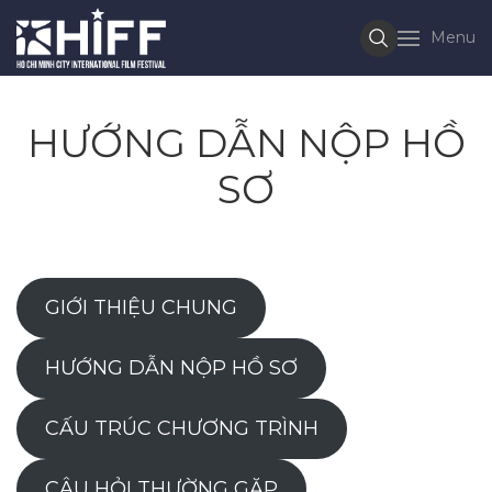
Menu
HƯỚNG DẪN NỘP HỒ
SƠ
GIỚI THIỆU CHUNG
HƯỚNG DẪN NỘP HỒ SƠ
CẤU TRÚC CHƯƠNG TRÌNH
CÂU HỎI THƯỜNG GẶP