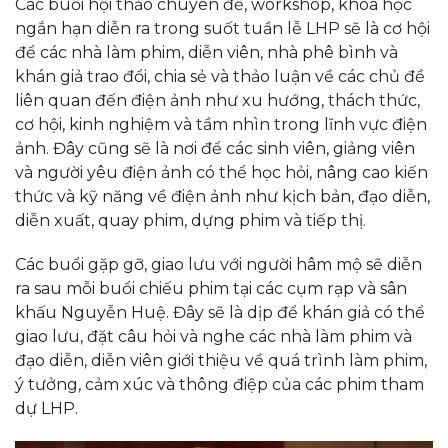
Các buổi hội thảo chuyên đề, workshop, khóa học
ngắn hạn diễn ra trong suốt tuần lễ LHP sẽ là cơ hội
để các nhà làm phim, diễn viên, nhà phê bình và
khán giả trao đổi, chia sẻ và thảo luận về các chủ đề
liên quan đến điện ảnh như xu hướng, thách thức,
cơ hội, kinh nghiệm và tầm nhìn trong lĩnh vực điện
ảnh. Đây cũng sẽ là nơi để các sinh viên, giảng viên
và người yêu điện ảnh có thể học hỏi, nâng cao kiến
thức và kỹ năng về điện ảnh như kịch bản, đạo diễn,
diễn xuất, quay phim, dựng phim và tiếp thị.
Các buổi gặp gỡ, giao lưu với người hâm mộ sẽ diễn
ra sau mỗi buổi chiếu phim tại các cụm rạp và sân
khấu Nguyễn Huệ. Đây sẽ là dịp để khán giả có thể
giao lưu, đặt câu hỏi và nghe các nhà làm phim và
đạo diễn, diễn viên giới thiệu về quá trình làm phim,
ý tưởng, cảm xúc và thông điệp của các phim tham
dự LHP.