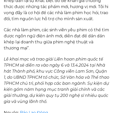
khép dần lại sự khác biệt đó để khán giả thưởng
thức được những tác phẩm mới, hương vị mới. Tôi hi
vọng đây là cơ hội để các nhà làm phim học hỏi, trao
đổi, tìm nguồn lực hỗ trợ cho mình sản xuất.
Các nhà làm phim, các sinh viên yêu phim có thể tìm
được ngôn ngữ điện ảnh mới, diễn đạt để dần dần
khép lại doanh thu giữa phim nghệ thuật và
thương mại”.
Lễ khai mạc và trao giải Liên hoan phim quốc tế
TPHCM sẽ diễn ra vào ngày 6 và 13.4.2024 tại Nhà
hát Thành phố, khu vực Công viên Lam Sơn, Quận
1, do UBND TPHCM tổ chức, Sở Văn hóa và Thể thao
TPHCM chủ trì, phối hợp các ban ngành. Sự kiện dự
kiến gồm năm hạng mục tranh giải chính và các
giải thưởng, dự kiến quy tụ 200 nghệ sĩ nhiều quốc
gia và vùng lãnh thổ.
Nguồn:
Báo Lao Động