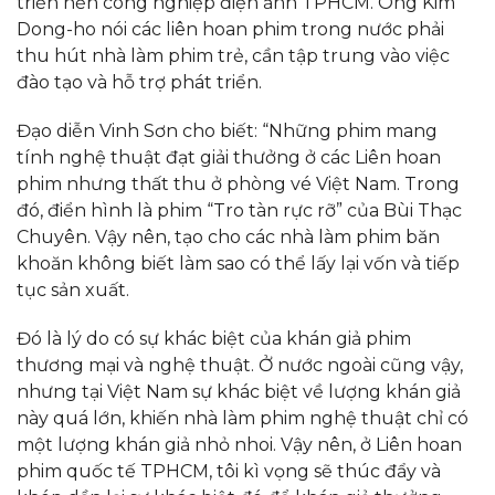
triển nền công nghiệp điện ảnh TPHCM. Ông Kim
Dong-ho nói các liên hoan phim trong nước phải
thu hút nhà làm phim trẻ, cần tập trung vào việc
đào tạo và hỗ trợ phát triển.
Đạo diễn Vinh Sơn cho biết: “Những phim mang
tính nghệ thuật đạt giải thưởng ở các Liên hoan
phim nhưng thất thu ở phòng vé Việt Nam. Trong
đó, điển hình là phim “Tro tàn rực rỡ” của Bùi Thạc
Chuyên. Vậy nên, tạo cho các nhà làm phim băn
khoăn không biết làm sao có thể lấy lại vốn và tiếp
tục sản xuất.
Đó là lý do có sự khác biệt của khán giả phim
thương mại và nghệ thuật. Ở nước ngoài cũng vậy,
nhưng tại Việt Nam sự khác biệt về lượng khán giả
này quá lớn, khiến nhà làm phim nghệ thuật chỉ có
một lượng khán giả nhỏ nhoi. Vậy nên, ở Liên hoan
phim quốc tế TPHCM, tôi kì vọng sẽ thúc đẩy và