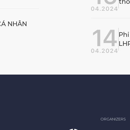
tho
04.2024
CÁ NHÂN
14
Phi
LHP
04.2024
ORGANIZERS