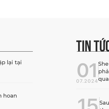
TIN TỨ
01
 lại tại
She
phả
qua
07.2024
ên hoan
15
Sau