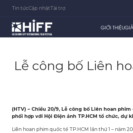
Tin tức
Cập nhật
Tài trợ
GIỚI THIỆU
GI
Lễ công bố Liên h
(HTV) – Chiều 20/9, Lễ công bố Liên hoan phim 
phối hợp với Hội Điện ảnh TP.HCM tổ chức, dự ki
Liên hoan phim quốc tế TP.HCM lần thứ 1 – năm 202