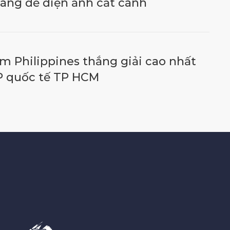
áng để điện ảnh cất cánh
m Philippines thắng giải cao nhất
 quốc tế TP HCM