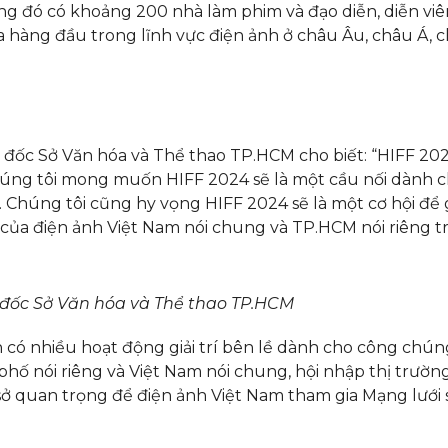
g đó có khoảng 200 nhà làm phim và đạo diễn, diễn viên
hàng đầu trong lĩnh vực điện ảnh ở châu Âu, châu Á, c
ốc Sở Văn hóa và Thể thao TP.HCM cho biết: “HIFF 2024 
úng tôi mong muốn HIFF 2024 sẽ là một cầu nối dành cho
h. Chúng tôi cũng hy vọng HIFF 2024 sẽ là một cơ hội để 
n của điện ảnh Việt Nam nói chung và TP.HCM nói riêng tr
 đốc Sở Văn hóa và Thể thao TP.HCM
 có nhiều hoạt động giải trí bên lề dành cho công chún
phố nói riêng và Việt Nam nói chung, hội nhập thị trườ
 sở quan trọng để điện ảnh Việt Nam tham gia Mạng lướ