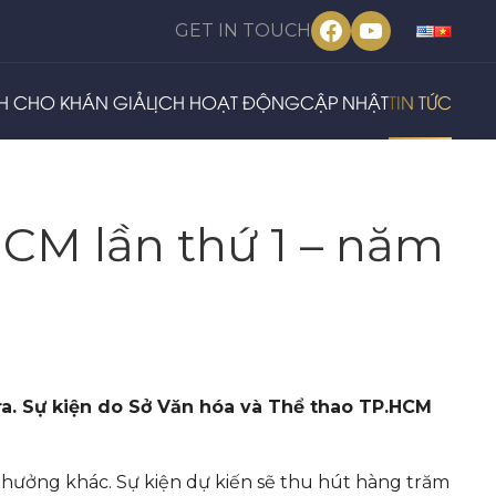
Facebook
YouTube
GET IN TOUCH
H CHO KHÁN GIẢ
LỊCH HOẠT ĐỘNG
CẬP NHẬT
TIN TỨC
CM lần thứ 1 – năm
 ra. Sự kiện do Sở Văn hóa và Thể thao TP.HCM
thưởng khác. Sự kiện dự kiến sẽ thu hút hàng trăm