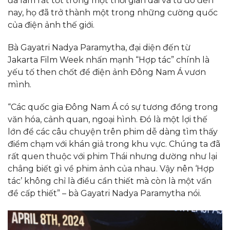
đã làm rất tốt trong một thời gian dài và từ đó đến
nay, họ đã trở thành một trong những cường quốc
của điện ảnh thế giới.
Bà Gayatri Nadya Paramytha, đại diện đến từ
Jakarta Film Week nhấn mạnh “Hợp tác” chính là
yếu tố then chốt để điện ảnh Đông Nam Á vươn
mình.
“Các quốc gia Đông Nam Á có sự tương đồng trong
văn hóa, cảnh quan, ngoại hình. Đó là một lợi thế
lớn để các câu chuyện trên phim dễ dàng tìm thấy
điểm chạm với khán giả trong khu vực. Chúng ta đã
rất quen thuộc với phim Thái nhưng dường như lại
chẳng biết gì về phim ảnh của nhau. Vậy nên ‘Hợp
tác’ không chỉ là điều cần thiết mà còn là một vấn
đề cấp thiết” – bà Gayatri Nadya Paramytha nói.