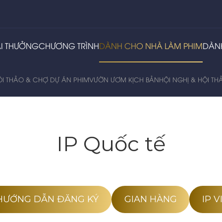
ẢI THƯỞNG
CHƯƠNG TRÌNH
DÀNH CHO NHÀ LÀM PHIM
DÀN
ỘI THẢO & CHỢ DỰ ÁN PHIM
VƯỜN ƯƠM KỊCH BẢN
HỘI NGHỊ & HỘI T
IP Quốc tế
HƯỚNG DẪN ĐĂNG KÝ
GIAN HÀNG
IP 