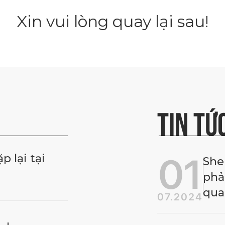
Xin vui lòng quay lại sau!
TIN TỨ
01
 lại tại
She
phả
qua
07.2024