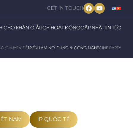
Facebook
YouTube
GET IN TOUCH
H CHO KHÁN GIẢ
LỊCH HOẠT ĐỘNG
CẬP NHẬT
TIN TỨC
HẢO CHUYÊN ĐỀ
TRIỂN LÃM NỘI DUNG & CÔNG NGHỆ
CINE PARTY
VIỆT NAM
IP QUỐC TẾ