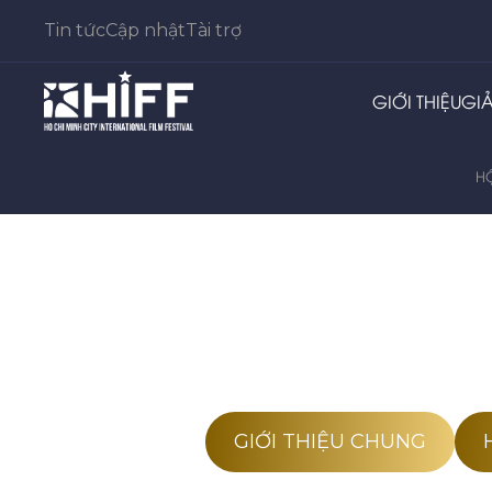
Tin tức
Cập nhật
Tài trợ
GIỚI THIỆU
GI
H
GIỚI THIỆU CHUNG