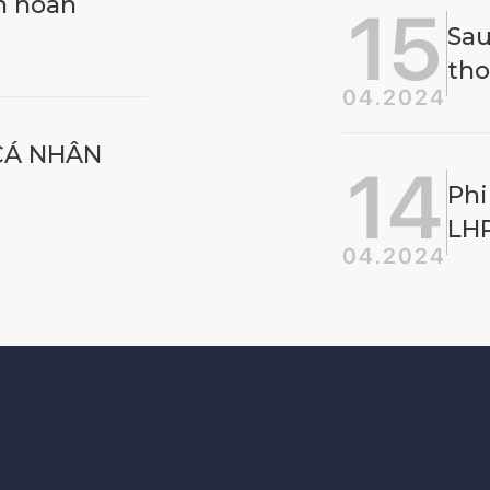
ên hoan
15
Sau
tho
04.2024
CÁ NHÂN
14
Phi
LHP
04.2024