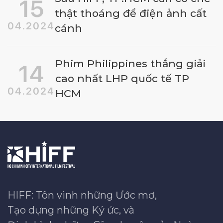
15
thật thoáng để điện ảnh cất
04.2024
cánh
Phim Philippines thắng giải
14
cao nhất LHP quốc tế TP
04.2024
HCM
HIFF: Tôn vinh những Ước mơ,
Tạo dựng những Ký ức, và