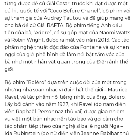
từng được đề cử Giải Cesar; trước khi đạt được một
cú hit quốc tế với “Coco Before Chanel”, bộ phim với
sự tham gia của Audrey Tautou và đã giúp mang về
cho bà đề cử Giải BAFTA. Bộ phim tiếng Anh đầu
tiên của bà, “Adore”, có sự góp mặt của Naomi Watts
và Robin Wright, được ra mắt vào năm 2013. Các tác
phẩm nghệ thuật độc đáo của Fontaine và sự khen
ngợi của giới phê bình đã làm nổi bật tầm vóc của
bà như một nhân vật quan trọng của Điện ảnh thế
giới.
Bộ phim “Boléro” dựa trên cuộc đời của một trong
những nhà soạn nhạc vĩ đại nhất thế giới – Maurice
Ravel, và tác phẩm nổi tiếng nhất của ông, Boléro.
Lấy bối cảnh vào năm 1927, khi Ravel (do nam diễn
viên Raphaël Personnaz thủ vai) được giao nhiệm
vụ viết một bản nhạc nền táo bạo và gợi cảm cho
tác phẩm tiếp theo của nghệ sĩ ba lê người Nga –
Ida Rubinstein (do nữ diễn viên Jeanne Babibar thủ