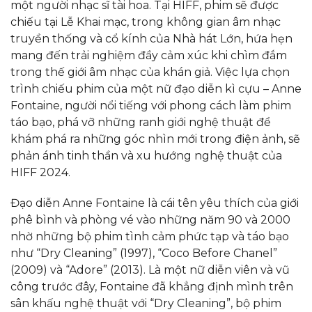
một người nhạc sĩ tài hoa. Tại HIFF, phim sẽ được
chiếu tại Lễ Khai mạc, trong không gian âm nhạc
truyền thống và cổ kính của Nhà hát Lớn, hứa hẹn
mang đến trải nghiệm đầy cảm xúc khi chìm đắm
trong thế giới âm nhạc của khán giả. Việc lựa chọn
trình chiếu phim của một nữ đạo diễn kì cựu – Anne
Fontaine, người nổi tiếng với phong cách làm phim
táo bạo, phá vỡ những ranh giới nghệ thuật để
khám phá ra những góc nhìn mới trong điện ảnh, sẽ
phản ánh tinh thần và xu hướng nghệ thuật của
HIFF 2024.
Đạo diễn Anne Fontaine là cái tên yêu thích của giới
phê bình và phòng vé vào những năm 90 và 2000
nhờ những bộ phim tình cảm phức tạp và táo bạo
như “Dry Cleaning” (1997), “Coco Before Chanel”
(2009) và “Adore” (2013). Là một nữ diễn viên và vũ
công trước đây, Fontaine đã khẳng định mình trên
sân khấu nghệ thuật với “Dry Cleaning”, bộ phim